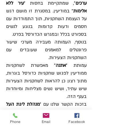
ערכים
", שמתקיימת בחסות "
עיר ללא
אלימות
" במודיעין. במסגרת זו מושם דגש
על העצמת השחקניות, תוך התמודדות עם
חסמים ודעות קדומות בנוגע לנשים
בספורט בכלל ובמגרש הכדורסל בפרט.
בנוסף, העמותה מעבירה מערכי שיעור
פרונטלים למאמנים שעובדים עם
השחקניות הצעירות.
עמותת "
אתנה
" מאפשרת לשחקניות
ממודיעין לפגוש שחקניות כדורסל בוגרות,
מתוך רצון כן להראות לשחקניות הצעירות
שיש עתיד, ושיש נשים מצליחות ומיוחדות
בענף הזה.
בזכות הקשר שלנו עם "
מנהלת ליגת העל
בכדורסל נשים
" השחקניות במועדון יוצאות
בצורה מאורגנת לצפות במשחקים של
Phone
Email
Facebook
נבחרת ישראל ולפגוש שחקניות